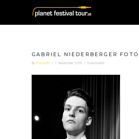
GABRIEL NIEDERBERGER FOTO
By
Plantetft
/
7. November 2019
/
0 comment