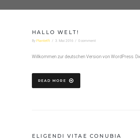
HALLO WELT!
By
Plantetft
/
3. Mai 2016
/
0 comment
Willkommen zur deutschen Version von WordPress. Dies i
READ MORE
ELIGENDI VITAE CONUBIA