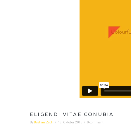
ELIGENDI VITAE CONUBIA
By
Bastian Zach
/
18. Oktober 2015
/
0 comment