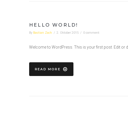
HELLO WORLD!
By
Bastian Zach
/
2. Oktober 2015
/
0 comment
Welcome to WordPress. This is your first post. Edit or dele
READ MORE