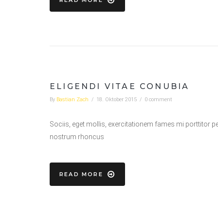
READ MORE
ELIGENDI VITAE CONUBIA
By
Bastian Zach
/
18. Oktober 2015
/
0 comment
Sociis, eget mollis, exercitationem fames mi porttitor p
nostrum rhoncus
READ MORE