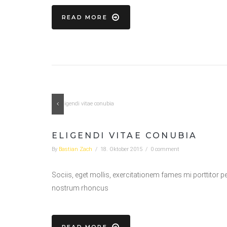
READ MORE
Previous
ELIGENDI VITAE CONUBIA
By
Bastian Zach
/
18. Oktober 2015
/
0 comment
Sociis, eget mollis, exercitationem fames mi porttitor p
nostrum rhoncus