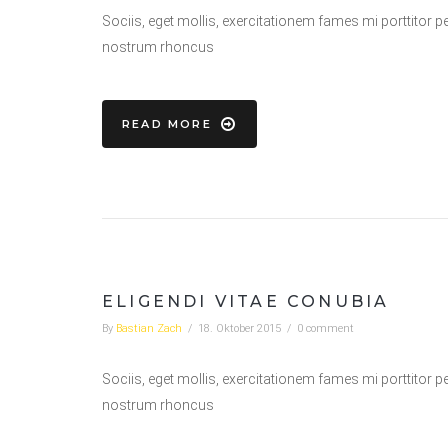
Sociis, eget mollis, exercitationem fames mi porttitor p
nostrum rhoncus
READ MORE
ELIGENDI VITAE CONUBIA
By
Bastian Zach
/
18. Oktober 2015
/
0 comment
Sociis, eget mollis, exercitationem fames mi porttitor p
nostrum rhoncus