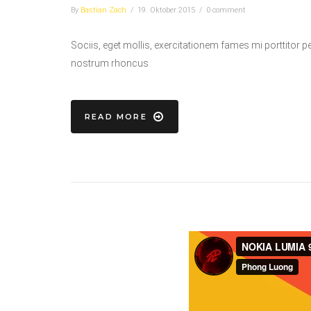
By
Bastian Zach
/
19. Oktober 2015
/
0 comment
Sociis, eget mollis, exercitationem fames mi porttitor p
nostrum rhoncus
READ MORE